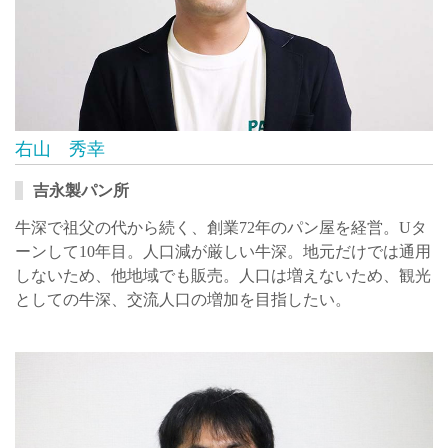
右山 秀幸
吉永製パン所
牛深で祖父の代から続く、創業72年のパン屋を経営。Uタ
ーンして10年目。人口減が厳しい牛深。地元だけでは通用
しないため、他地域でも販売。人口は増えないため、観光
としての牛深、交流人口の増加を目指したい。