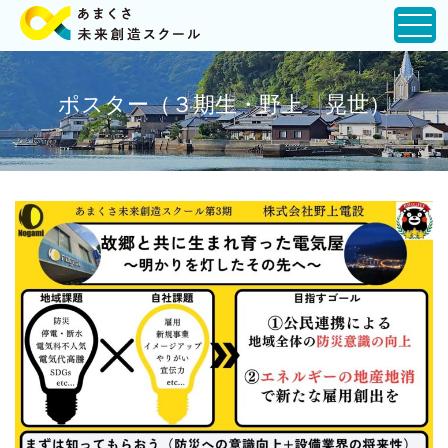
ポスター（３期生・野上 晃世）